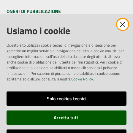
ONERI DI PUBBLICAZIONE
Amministrazione Trasparente
Usiamo i cookie
Pubblicità legale
Albo Pretorio
Questo sito utilizza i cookie tecnici di navigazione e di sessione per
Privacy Policy
garantire un miglior servizio di navigazione del sito, e cookie analitici per
Attuazione Misure PNRR
raccogliere informazioni sull'uso del sito da parte degli utenti. Utilizza
Liste di Attesa
anche cookie di profilazione dell'utente per fini statistici. Per i cookie di
profilazione puoi decidere se abilitarli o meno cliccando sul pulsante
'Impostazioni'. Per saperne di più, su come disabilitare i cookie oppure
ENTI, IMPRESE E PARTNER
abilitarne solo alcuni, consulta la nostra
Cookie Policy
.
Fatturazione Elettronica
Gare e Appalti
Solo cookies tecnici
Richiesta Patrocinio
Accetta tutti