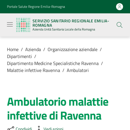
Vai al contenuto
Vai alla navigazione
Vai al footer
Portale Salute Regione Emilia-Romagna
Servizio
Sanitario
SERVIZIO SANITARIO REGIONALE EMILIA-
Regionale
ROMAGNA
Emilia-
Azienda Unità Sanitaria Locale della Romagna
Romagna
Azienda
Unità
Sanitaria
Home
/
Azienda
/
Organizzazione aziendale
/
Locale della
Dipartimenti
/
Romagna
Dipartimento Medicine Specialistiche Ravenna
/
Malattie infettive Ravenna
/
Ambulatori
Azienda
Menu selezionato
Ambulatorio malattie
Servizi
Salta al contenuto
infettive di Ravenna
Luoghi
di
cura
Condividi
Vedi azioni