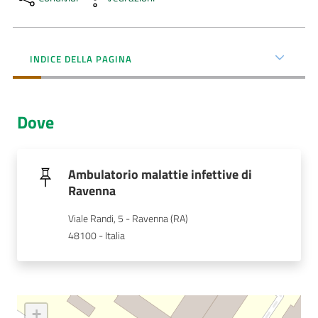
Menu selezionato
AUSL
Comunica
INDICE DELLA PAGINA
Dove
Carta
dei
Ambulatorio malattie infettive di
Servizi
Ravenna
Viale Randi, 5 - Ravenna (RA)
Dedicato
48100 - Italia
a...
Bandi
e
+
Concorsi