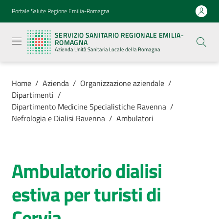
Vai al contenuto
Vai alla navigazione
Vai al footer
Portale Salute Regione Emilia-Romagna
Servizio
Sanitario
SERVIZIO SANITARIO REGIONALE EMILIA-
Regionale
ROMAGNA
Emilia-
Azienda Unità Sanitaria Locale della Romagna
Romagna
Azienda
Unità
Sanitaria
Home
/
Azienda
/
Organizzazione aziendale
/
Locale della
Dipartimenti
/
Romagna
Dipartimento Medicine Specialistiche Ravenna
/
Nefrologia e Dialisi Ravenna
/
Ambulatori
Azienda
Menu selezionato
Ambulatorio dialisi
Servizi
Salta al contenuto
estiva per turisti di
Luoghi
di
Cervia
cura