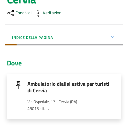
Menu selezionato
AUSL
Condividi
Vedi azioni
Comunica
INDICE DELLA PAGINA
Dove
Carta
dei
Servizi
Ambulatorio dialisi estiva per turisti
di Cervia
Dedicato
a...
Via Ospedale, 17 - Cervia (RA)
48015 - Italia
Bandi
e
Concorsi