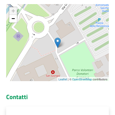
+
−
Seguici
su
Leaflet
| ©
OpenStreetMap
contributors
Contatti