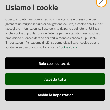
Amministrazione Trasparente
Usiamo i cookie
Pubblicità legale
Albo Pretorio
Questo sito utilizza i cookie tecnici di navigazione e di sessione per
Privacy Policy
garantire un miglior servizio di navigazione del sito, e cookie analitici per
Attuazione Misure PNRR
raccogliere informazioni sull'uso del sito da parte degli utenti. Utilizza
Liste di Attesa
anche cookie di profilazione dell'utente per fini statistici. Per i cookie di
profilazione puoi decidere se abilitarli o meno cliccando sul pulsante
'Impostazioni'. Per saperne di più, su come disabilitare i cookie oppure
ENTI, IMPRESE E PARTNER
abilitarne solo alcuni, consulta la nostra
Cookie Policy
.
Fatturazione Elettronica
Gare e Appalti
Solo cookies tecnici
Richiesta Patrocinio
Accetta tutti
Dichiarazione di Accessibilità
Cambia le impostazioni
Dati di Monitoraggio