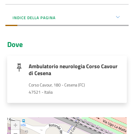
Menu selezionato
AUSL
INDICE DELLA PAGINA
Comunica
Dove
Carta
Ambulatorio neurologia Corso Cavour
dei
di Cesena
Servizi
Corso Cavour, 180 - Cesena (FC)
47521 - Italia
Dedicato
a...
Bandi
+
e
Concorsi