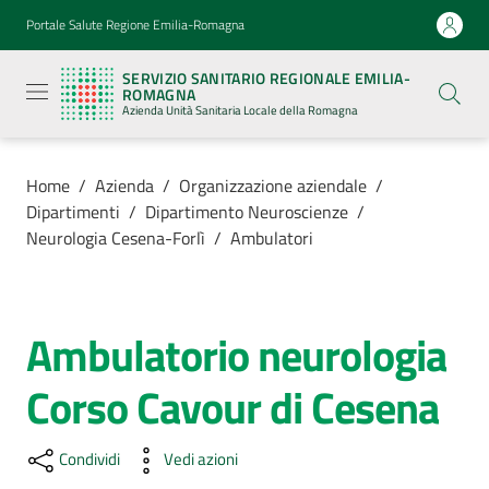
Vai al contenuto
Vai alla navigazione
Vai al footer
Portale Salute Regione Emilia-Romagna
Servizio
Sanitario
SERVIZIO SANITARIO REGIONALE EMILIA-
Regionale
ROMAGNA
Emilia-
Azienda Unità Sanitaria Locale della Romagna
Romagna
Azienda
Unità
Sanitaria
Home
/
Azienda
/
Organizzazione aziendale
/
Locale della
Dipartimenti
/
Dipartimento Neuroscienze
/
Romagna
Neurologia Cesena-Forlì
/
Ambulatori
Azienda
Menu selezionato
Ambulatorio neurologia
Salta al contenuto
Servizi
Corso Cavour di Cesena
Luoghi
di
Condividi
Vedi azioni
cura