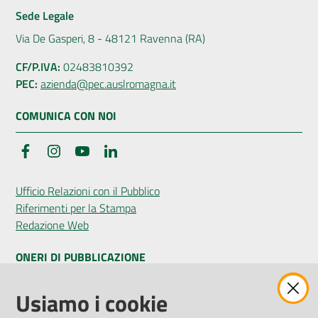
Sede Legale
Via De Gasperi, 8 - 48121 Ravenna (RA)
CF/P.IVA:
02483810392
PEC:
azienda@pec.auslromagna.it
COMUNICA CON NOI
Facebook
Instagram
YouTube
LinkedIn
Ufficio Relazioni con il Pubblico
Riferimenti per la Stampa
Redazione Web
ONERI DI PUBBLICAZIONE
Amministrazione Trasparente
Usiamo i cookie
Pubblicità legale