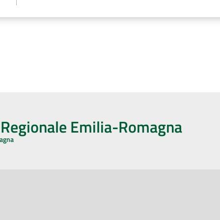
o Regionale Emilia-Romagna
magna
CA CON NOI
ONERI DI PUBBLICAZIONE
book
Instagram
YouTube
LinkedIn
Amministrazione Trasparente