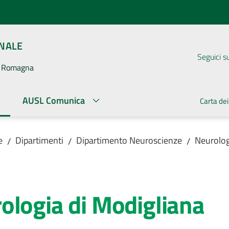
ONALE
Seguici s
la Romagna
AUSL Comunica
Carta dei
ato
e
Dipartimenti
Dipartimento Neuroscienze
Neurolog
/
/
/
ologia di Modigliana