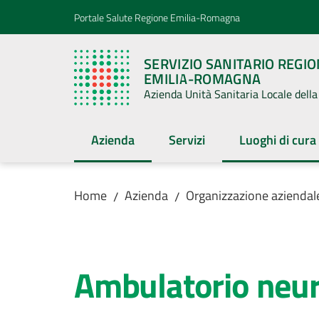
Vai al contenuto
Vai alla navigazione
Vai al footer
Portale Salute Regione Emilia-Romagna
SERVIZIO SANITARIO REGI
EMILIA-ROMAGNA
Azienda Unità Sanitaria Locale del
Azienda
Servizi
Luoghi di cura
Menu selezionato
Menu selezion
Home
Azienda
Organizzazione aziendal
/
/
Salta al contenuto
Ambulatorio neur