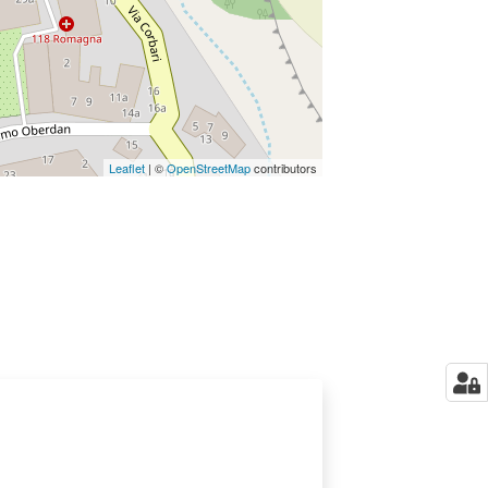
Leaflet
| ©
OpenStreetMap
contributors