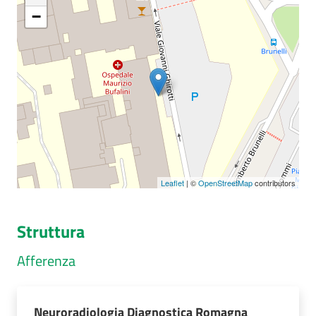
−
Seguici
su
Leaflet
| ©
OpenStreetMap
contributors
Struttura
Afferenza
Neuroradiologia Diagnostica Romagna