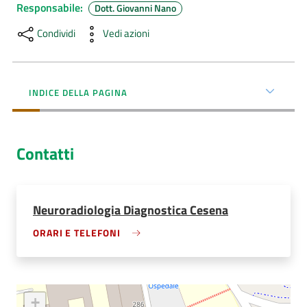
Responsabile
:
Dott. Giovanni Nano
AUSL
Condividi
Vedi azioni
Comunica
INDICE DELLA PAGINA
Carta
Contatti
dei
Servizi
Neuroradiologia Diagnostica Cesena
Dedicato
ORARI E TELEFONI
a...
Bandi
e
+
Concorsi