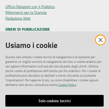
Ufficio Relazioni con il Pubblico
Riferimenti per la Stampa
Redazione Web
ONERI DI PUBBLICAZIONE
Amministrazione Trasparente
Usiamo i cookie
Pubblicità legale
Albo Pretorio
Questo sito utilizza i cookie tecnici di navigazione e di sessione per
Privacy Policy
garantire un miglior servizio di navigazione del sito, e cookie analitici per
Attuazione Misure PNRR
raccogliere informazioni sull'uso del sito da parte degli utenti. Utilizza
Liste di Attesa
anche cookie di profilazione dell'utente per fini statistici. Per i cookie di
profilazione puoi decidere se abilitarli o meno cliccando sul pulsante
'Impostazioni'. Per saperne di più, su come disabilitare i cookie oppure
ENTI, IMPRESE E PARTNER
abilitarne solo alcuni, consulta la nostra
Cookie Policy
.
Fatturazione Elettronica
Gare e Appalti
Solo cookies tecnici
Richiesta Patrocinio