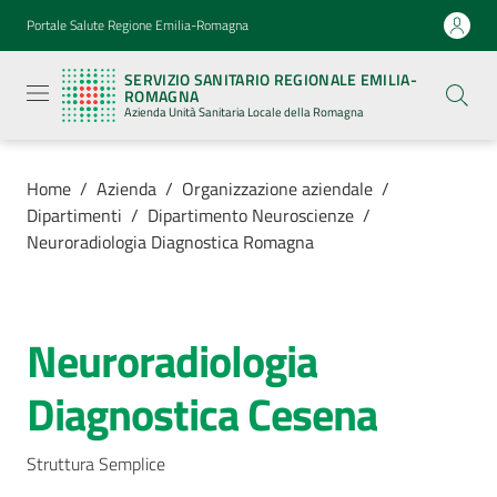
Vai al contenuto
Vai alla navigazione
Vai al footer
Portale Salute Regione Emilia-Romagna
Servizio
Sanitario
SERVIZIO SANITARIO REGIONALE EMILIA-
Regionale
ROMAGNA
Emilia-
Azienda Unità Sanitaria Locale della Romagna
Romagna
Azienda
Unità
Sanitaria
Home
/
Azienda
/
Organizzazione aziendale
/
Locale della
Dipartimenti
/
Dipartimento Neuroscienze
/
Romagna
Neuroradiologia Diagnostica Romagna
Azienda
Menu selezionato
Neuroradiologia
Salta al contenuto
Servizi
Diagnostica Cesena
Luoghi
di
Struttura Semplice
cura