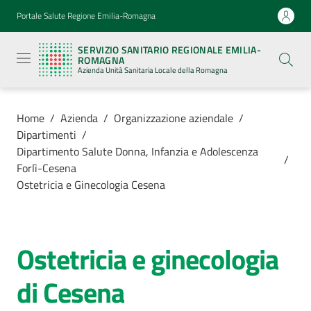
Vai al contenuto
Vai alla navigazione
Vai al footer
Portale Salute Regione Emilia-Romagna
Servizio
Sanitario
SERVIZIO SANITARIO REGIONALE EMILIA-
Regionale
ROMAGNA
Emilia-
Azienda Unità Sanitaria Locale della Romagna
Romagna
Azienda
Unità
Sanitaria
Home
/
Azienda
/
Organizzazione aziendale
/
Locale della
Dipartimenti
/
Romagna
Dipartimento Salute Donna, Infanzia e Adolescenza
/
Forlì-Cesena
Ostetricia e Ginecologia Cesena
Azienda
Menu selezionato
Servizi
Ostetricia e ginecologia
Salta al contenuto
Luoghi
di Cesena
di
cura