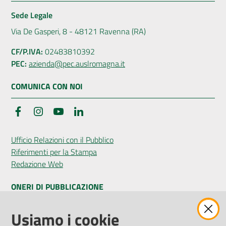
Sede Legale
Via De Gasperi, 8 - 48121 Ravenna (RA)
CF/P.IVA:
02483810392
PEC:
azienda@pec.auslromagna.it
COMUNICA CON NOI
Facebook
Instagram
YouTube
LinkedIn
Ufficio Relazioni con il Pubblico
Riferimenti per la Stampa
Redazione Web
ONERI DI PUBBLICAZIONE
Amministrazione Trasparente
Usiamo i cookie
Pubblicità legale