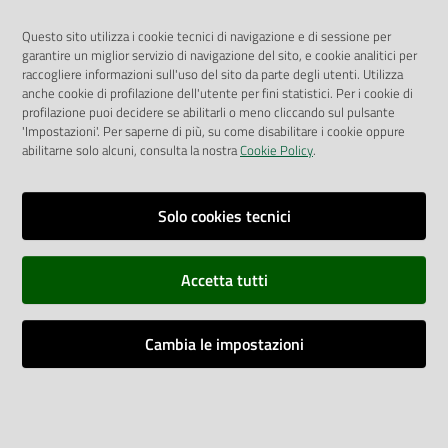
Albo Pretorio
Questo sito utilizza i cookie tecnici di navigazione e di sessione per
Privacy Policy
garantire un miglior servizio di navigazione del sito, e cookie analitici per
Attuazione Misure PNRR
raccogliere informazioni sull'uso del sito da parte degli utenti. Utilizza
Liste di Attesa
anche cookie di profilazione dell'utente per fini statistici. Per i cookie di
profilazione puoi decidere se abilitarli o meno cliccando sul pulsante
'Impostazioni'. Per saperne di più, su come disabilitare i cookie oppure
ENTI, IMPRESE E PARTNER
abilitarne solo alcuni, consulta la nostra
Cookie Policy
.
Fatturazione Elettronica
Gare e Appalti
Solo cookies tecnici
Richiesta Patrocinio
Accetta tutti
Dichiarazione di Accessibilità
Cambia le impostazioni
Dati di Monitoraggio
Impostazioni cookie