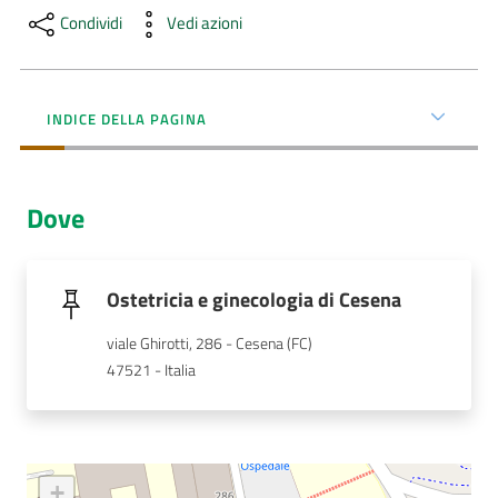
Condividi
Vedi azioni
AUSL
Comunica
INDICE DELLA PAGINA
Dove
Carta
dei
Servizi
Ostetricia e ginecologia di Cesena
viale Ghirotti, 286 - Cesena (FC)
Dedicato
47521 - Italia
a...
Bandi
e
+
Concorsi