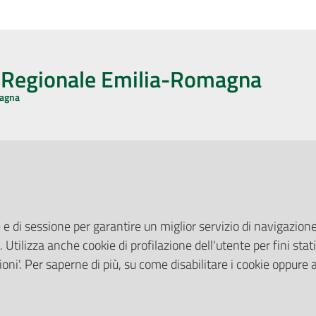
o Regionale Emilia-Romagna
magna
CA CON NOI
ONERI DI PUBBLICAZIONE
book
Instagram
YouTube
LinkedIn
Amministrazione Trasparente
Pubblicità legale
 e di sessione per garantire un miglior servizio di navigazione 
Albo Pretorio
. Utilizza anche cookie di profilazione dell'utente per fini stati
elazioni con il Pubblico
Privacy Policy
nti per la Stampa
oni'. Per saperne di più, su come disabilitare i cookie oppure 
Attuazione Misure PNRR
ne Web
Liste di Attesa