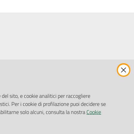
ENTI, IMPRESE E PARTNER
Fatturazione Elettronica
Gare e Appalti
del sito, e cookie analitici per raccogliere
Richiesta Patrocinio
stici. Per i cookie di profilazione puoi decidere se
abilitarne solo alcuni, consulta la nostra
Cookie