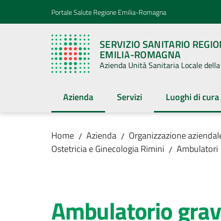
Vai al contenuto
Vai alla navigazione
Vai al footer
Portale Salute Regione Emilia-Romagna
SERVIZIO SANITARIO REGI
EMILIA-ROMAGNA
Azienda Unità Sanitaria Locale del
Azienda
Servizi
Luoghi di cura
Menu selezionato
Menu selezion
Home
Azienda
Organizzazione aziendal
/
/
Ostetricia e Ginecologia Rimini
Ambulatori
/
Salta al contenuto
Ambulatorio grav