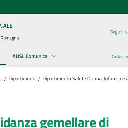
ONALE
Seguici s
la Romagna
AUSL Comunica
Carta dei
ato
e
Dipartimenti
Dipartimento Salute Donna, Infanzia e 
/
/
idanza gemellare di