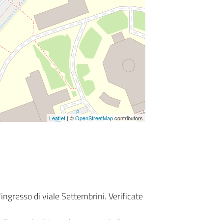
Leaflet
| ©
OpenStreetMap
contributors
'ingresso di viale Settembrini. Verificate