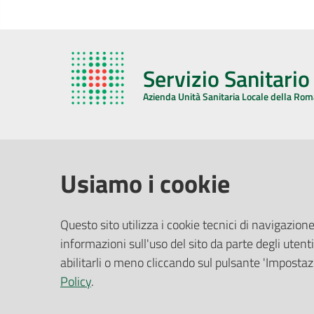
Servizio Sanitari
Azienda Unità Sanitaria Locale della Ro
AZIENDA USL DELLA ROMAGNA
COMUNI
Usiamo i cookie
Sede Legale
Face
Questo sito utilizza i cookie tecnici di navigazione
Via De Gasperi, 8 - 48121 Ravenna (RA)
informazioni sull'uso del sito da parte degli utenti
Ufficio R
CF/P.IVA:
02483810392
Riferime
abilitarli o meno cliccando sul pulsante 'Impostazi
PEC:
azienda@pec.auslromagna.it
Redazio
Policy
.