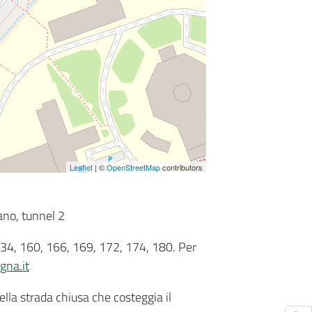
Leaflet
| ©
OpenStreetMap
contributors
ano, tunnel 2
, 134, 160, 166, 169, 172, 174, 180. Per
na.it
ella strada chiusa che costeggia il