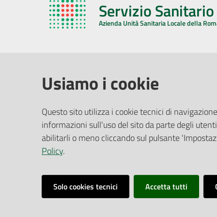
Servizio Sanitari
Azienda Unità Sanitaria Locale della Ro
AZIENDA USL DELLA ROMAGNA
COMUNI
Usiamo i cookie
Sede Legale
Face
Questo sito utilizza i cookie tecnici di navigazione
Via De Gasperi, 8 - 48121 Ravenna (RA)
informazioni sull'uso del sito da parte degli utenti
Ufficio R
CF/P.IVA:
02483810392
Riferime
abilitarli o meno cliccando sul pulsante 'Impostazi
PEC:
azienda@pec.auslromagna.it
Redazio
Policy
.
Solo cookies tecnici
Accetta tutti
Dichiarazione di Accessibilità
Dati di Monitoraggi