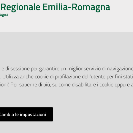
o Regionale Emilia-Romagna
magna
CA CON NOI
ONERI DI PUBBLICAZIONE
book
Instagram
YouTube
LinkedIn
Amministrazione Trasparente
Pubblicità legale
 e di sessione per garantire un miglior servizio di navigazione 
Albo Pretorio
. Utilizza anche cookie di profilazione dell'utente per fini stati
elazioni con il Pubblico
Privacy Policy
nti per la Stampa
oni'. Per saperne di più, su come disabilitare i cookie oppure 
Attuazione Misure PNRR
ne Web
Liste di Attesa
Cambia le impostazioni
Impostazioni cookie
o