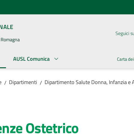
ONALE
Seguici s
la Romagna
AUSL Comunica
Carta dei
ato
e
Dipartimenti
Dipartimento Salute Donna, Infanzia e 
/
/
nze Ostetrico