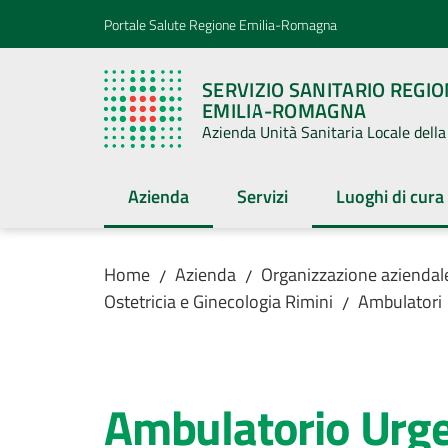
Vai al contenuto
Vai alla navigazione
Vai al footer
Portale Salute Regione Emilia-Romagna
SERVIZIO SANITARIO REGI
EMILIA-ROMAGNA
Azienda Unità Sanitaria Locale del
Azienda
Servizi
Luoghi di cura
Menu selezionato
Menu selezion
Home
Azienda
Organizzazione aziendal
/
/
Ostetricia e Ginecologia Rimini
Ambulatori
/
Salta al contenuto
Ambulatorio Urge