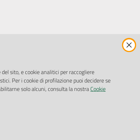
ENTI, IMPRESE E PARTNER
Fatturazione Elettronica
Gare e Appalti
del sito, e cookie analitici per raccogliere
Richiesta Patrocinio
stici. Per i cookie di profilazione puoi decidere se
abilitarne solo alcuni, consulta la nostra
Cookie