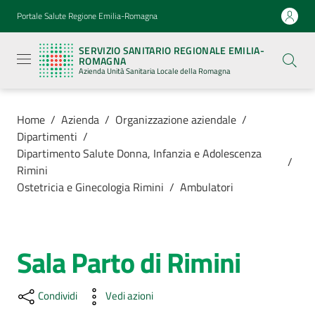
Vai al contenuto
Vai alla navigazione
Vai al footer
Portale Salute Regione Emilia-Romagna
Servizio
Sanitario
SERVIZIO SANITARIO REGIONALE EMILIA-
Regionale
ROMAGNA
Emilia-
Azienda Unità Sanitaria Locale della Romagna
Romagna
Azienda
Unità
Sanitaria
Home
/
Azienda
/
Organizzazione aziendale
/
Locale della
Dipartimenti
/
Romagna
Dipartimento Salute Donna, Infanzia e Adolescenza
/
Rimini
Ostetricia e Ginecologia Rimini
/
Ambulatori
Azienda
Menu selezionato
Servizi
Sala Parto di Rimini
Salta al contenuto
Luoghi
di
Condividi
Vedi azioni
cura