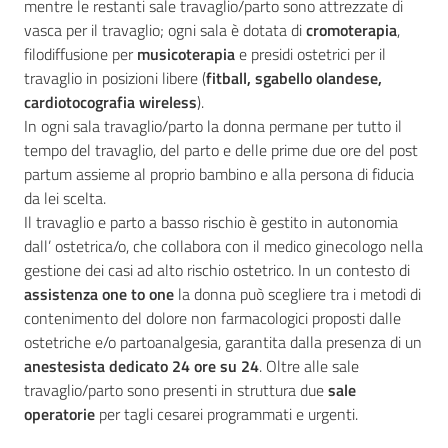
mentre le restanti sale travaglio/parto sono attrezzate di
vasca per il travaglio; ogni sala è dotata di
cromoterapia
,
filodiffusione per
musicoterapia
e presidi ostetrici per il
travaglio in posizioni libere (
fitball, sgabello olandese,
Seguici
cardiotocografia wireless
).
su
In ogni sala travaglio/parto la donna permane per tutto il
tempo del travaglio, del parto e delle prime due ore del post
partum assieme al proprio bambino e alla persona di fiducia
da lei scelta.
Il travaglio e parto a basso rischio è gestito in autonomia
dall’ ostetrica/o, che collabora con il medico ginecologo nella
gestione dei casi ad alto rischio ostetrico. In un contesto di
assistenza one to one
la donna può scegliere tra i metodi di
contenimento del dolore non farmacologici proposti dalle
ostetriche e/o partoanalgesia, garantita dalla presenza di un
anestesista dedicato 24 ore su 24
. Oltre alle sale
travaglio/parto sono presenti in struttura due
sale
operatorie
per tagli cesarei programmati e urgenti.