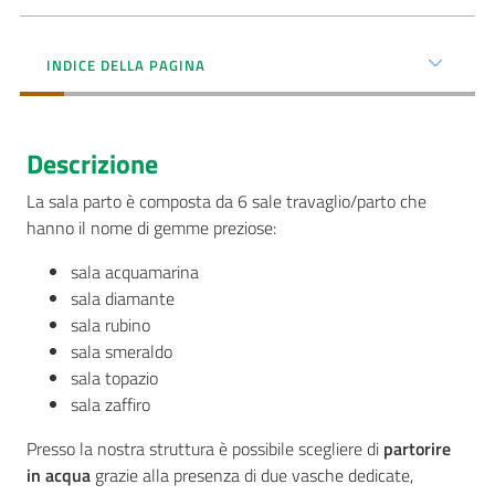
Menu selezionato
AUSL
INDICE DELLA PAGINA
Comunica
Descrizione
La sala parto è composta da 6 sale travaglio/parto che
hanno il nome di gemme preziose:
Carta
dei
sala acquamarina
Servizi
sala diamante
sala rubino
sala smeraldo
Dedicato
sala topazio
a...
sala zaffiro
Bandi
Presso la nostra struttura è possibile scegliere di
partorire
e
in acqua
grazie alla presenza di due vasche dedicate,
Concorsi