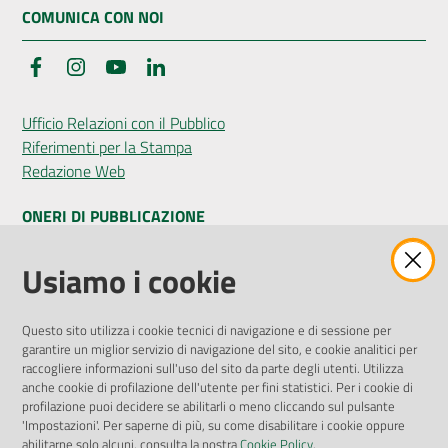
COMUNICA CON NOI
Facebook
Instagram
YouTube
LinkedIn
Ufficio Relazioni con il Pubblico
Riferimenti per la Stampa
Redazione Web
ONERI DI PUBBLICAZIONE
Amministrazione Trasparente
Usiamo i cookie
Pubblicità legale
Albo Pretorio
Questo sito utilizza i cookie tecnici di navigazione e di sessione per
Privacy Policy
garantire un miglior servizio di navigazione del sito, e cookie analitici per
Attuazione Misure PNRR
raccogliere informazioni sull'uso del sito da parte degli utenti. Utilizza
Liste di Attesa
anche cookie di profilazione dell'utente per fini statistici. Per i cookie di
profilazione puoi decidere se abilitarli o meno cliccando sul pulsante
'Impostazioni'. Per saperne di più, su come disabilitare i cookie oppure
ENTI, IMPRESE E PARTNER
abilitarne solo alcuni, consulta la nostra
Cookie Policy
.