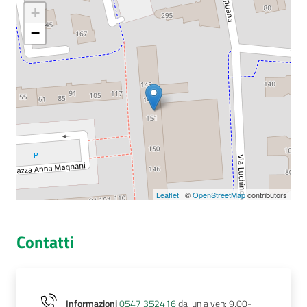
+
−
Seguici
su
Leaflet
| ©
OpenStreetMap
contributors
Contatti
Informazioni
0547 352416
da lun a ven: 9.00-