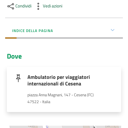
Menu selezionato
Condividi
Vedi azioni
AUSL
Comunica
INDICE DELLA PAGINA
Dove
Carta
dei
Servizi
Ambulatorio per viaggiatori
internazionali di Cesena
Dedicato
piazza Anna Magnani, 147 - Cesena (FC)
a...
47522 - Italia
Bandi
e
Concorsi