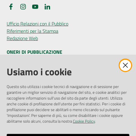
Facebook
Instagram
YouTube
LinkedIn
Ufficio Relazioni con il Pubblico
Riferimenti per la Stampa
Redazione Web
ONERI DI PUBBLICAZIONE
Amministrazione Trasparente
Usiamo i cookie
Pubblicità legale
Albo Pretorio
Questo sito utilizza i cookie tecnici di navigazione e di sessione per
Privacy Policy
garantire un miglior servizio di navigazione del sito, e cookie analitici per
Attuazione Misure PNRR
raccogliere informazioni sull'uso del sito da parte degli utenti. Utilizza
Liste di Attesa
anche cookie di profilazione dell'utente per fini statistici. Per i cookie di
profilazione puoi decidere se abilitarli o meno cliccando sul pulsante
'Impostazioni'. Per saperne di più, su come disabilitare i cookie oppure
ENTI, IMPRESE E PARTNER
abilitarne solo alcuni, consulta la nostra
Cookie Policy
.
Fatturazione Elettronica