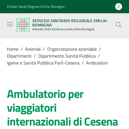
Vai al contenuto
Vai alla navigazione
Vai al footer
Portale Salute Regione Emilia-Romagna
Servizio
Sanitario
SERVIZIO SANITARIO REGIONALE EMILIA-
Regionale
ROMAGNA
Emilia-
Azienda Unità Sanitaria Locale della Romagna
Romagna
Azienda
Unità
Sanitaria
Home
/
Azienda
/
Organizzazione aziendale
/
Locale della
Dipartimenti
/
Dipartimento Sanità Pubblica
/
Romagna
Igiene e Sanità Pubblica Forlì-Cesena
/
Ambulatori
Azienda
Menu selezionato
Ambulatorio per
Salta al contenuto
Servizi
viaggiatori
Luoghi
internazionali di Cesena
di
cura