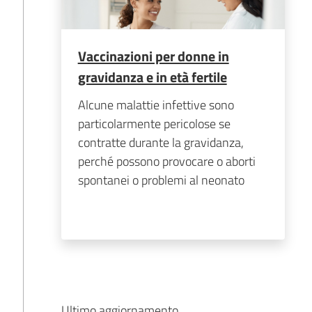
Vaccinazioni per donne in
gravidanza e in età fertile
Alcune malattie infettive sono
particolarmente pericolose se
contratte durante la gravidanza,
perché possono provocare o aborti
spontanei o problemi al neonato
Ultimo aggiornamento