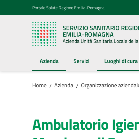
Vai al contenuto
Vai alla navigazione
Vai al footer
Portale Salute Regione Emilia-Romagna
SERVIZIO SANITARIO REGI
EMILIA-ROMAGNA
Azienda Unità Sanitaria Locale del
Azienda
Servizi
Luoghi di cura
Menu selezionato
Menu selezion
Home
Azienda
Organizzazione aziendal
/
/
Salta al contenuto
Ambulatorio Igien