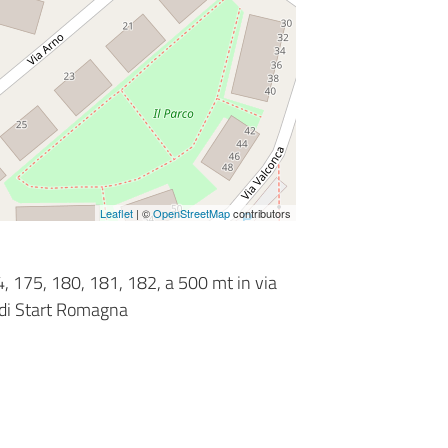
Leaflet
| ©
OpenStreetMap
contributors
, 175, 180, 181, 182, a 500 mt in via
to di Start Romagna