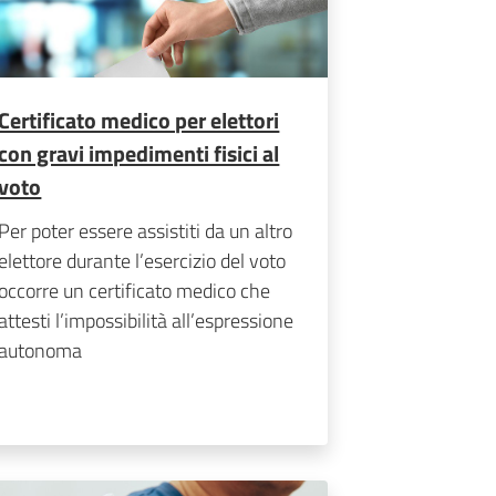
Certificato medico per elettori
con gravi impedimenti fisici al
voto
Per poter essere assistiti da un altro
elettore durante l’esercizio del voto
occorre un certificato medico che
attesti l’impossibilità all’espressione
autonoma