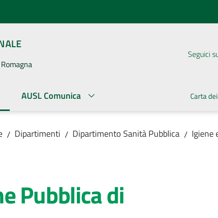
ONALE
Seguici s
la Romagna
AUSL Comunica
Carta dei
ato
e
Dipartimenti
Dipartimento Sanità Pubblica
Igiene 
/
/
/
e Pubblica di