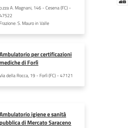
p.zza A. Magnani, 146 - Cesena (FC) - 
47522
Frazione
:
S. Mauro in Valle
Ambulatorio per certificazioni
mediche di Forlì
Via della Rocca, 19 - Forlì (FC) - 47121
Ambulatorio igiene e sanità
pubblica di Mercato Saraceno