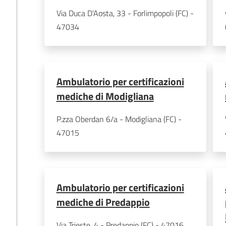
Via Duca D'Aosta, 33 - Forlimpopoli (FC) - 
47034
Ambulatorio per certificazioni
mediche di Modigliana
P.zza Oberdan 6/a - Modigliana (FC) - 
47015
Ambulatorio per certificazioni
mediche di Predappio
Via Trieste, 4 - Predappio (FC) - 47016