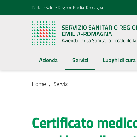
Vai al contenuto
Vai alla navigazione
Vai al footer
Portale Salute Regione Emilia-Romagna
SERVIZIO SANITARIO REGI
EMILIA-ROMAGNA
Azienda Unità Sanitaria Locale del
Azienda
Servizi
Luoghi di cura
Menu selezionato
Home
Servizi
/
Salta al contenuto
Certificato medico