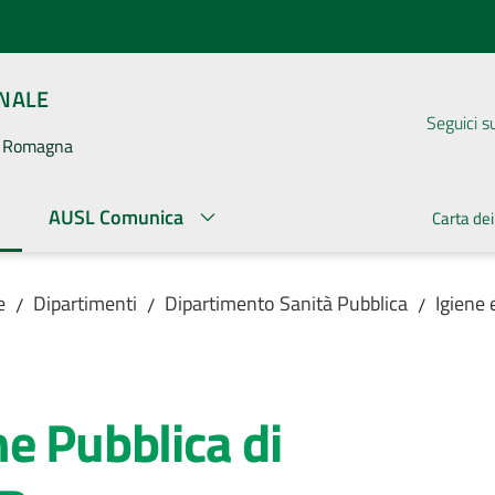
ONALE
Seguici s
la Romagna
AUSL Comunica
Carta dei
ato
e
Dipartimenti
Dipartimento Sanità Pubblica
Igiene 
/
/
/
e Pubblica di