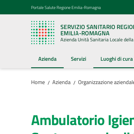
Vai al contenuto
Vai alla navigazione
Vai al footer
Portale Salute Regione Emilia-Romagna
SERVIZIO SANITARIO REGI
EMILIA-ROMAGNA
Azienda Unità Sanitaria Locale del
Azienda
Servizi
Luoghi di cura
Menu selezionato
Menu selezion
Home
Azienda
Organizzazione aziendal
/
/
Salta al contenuto
Ambulatorio Igien