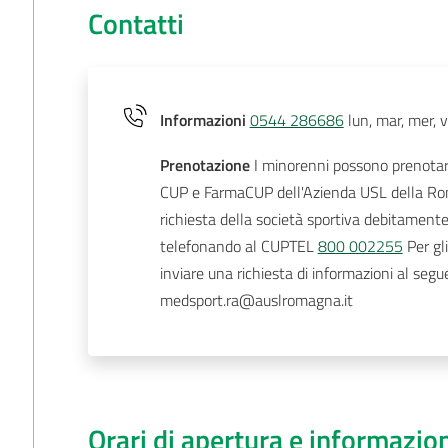
Contatti
Informazioni
0544 286686
lun, mar, mer, 
Prenotazione
I minorenni possono prenotare
CUP e FarmaCUP dell'Azienda USL della Ro
richiesta della società sportiva debitament
telefonando al CUPTEL
800 002255
Per gli
inviare una richiesta di informazioni al segue
medsport.ra@auslromagna.it
Orari di apertura e informazio