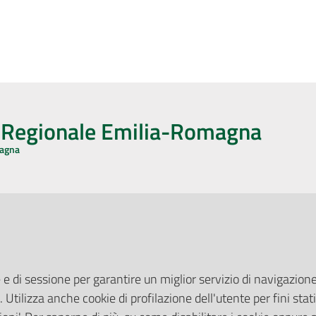
o Regionale Emilia-Romagna
magna
CA CON NOI
ONERI DI PUBBLICAZIONE
book
Instagram
YouTube
LinkedIn
Amministrazione Trasparente
Pubblicità legale
 e di sessione per garantire un miglior servizio di navigazione 
Albo Pretorio
. Utilizza anche cookie di profilazione dell'utente per fini stati
elazioni con il Pubblico
Privacy Policy
nti per la Stampa