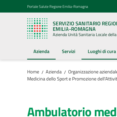
Vai al contenuto
Vai alla navigazione
Vai al footer
Portale Salute Regione Emilia-Romagna
SERVIZIO SANITARIO REGI
EMILIA-ROMAGNA
Azienda Unità Sanitaria Locale del
Azienda
Servizi
Luoghi di cura
Menu selezionato
Menu selezion
Home
Azienda
Organizzazione aziendal
/
/
Medicina dello Sport e Promozione dell'Attivit
Salta al contenuto
Ambulatorio medic