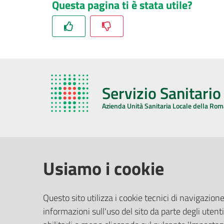
Questa pagina ti è stata utile?
Servizio Sanitari
Azienda Unità Sanitaria Locale della Ro
AZIENDA USL DELLA ROMAGNA
COMUNI
Usiamo i cookie
Sede Legale
Face
Questo sito utilizza i cookie tecnici di navigazione
Via De Gasperi, 8 - 48121 Ravenna (RA)
informazioni sull'uso del sito da parte degli utenti
Ufficio R
CF/P.IVA:
02483810392
Riferime