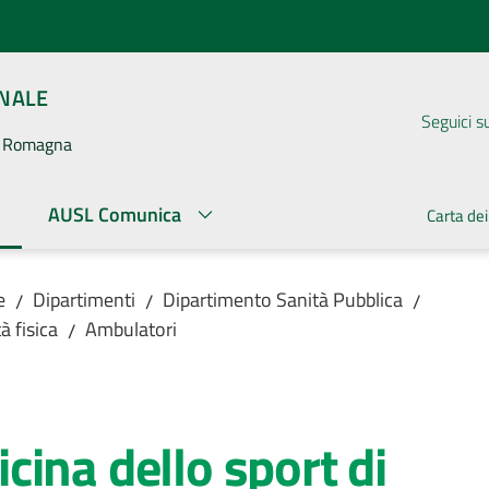
ONALE
Seguici s
la Romagna
AUSL Comunica
Carta dei
ato
e
Dipartimenti
Dipartimento Sanità Pubblica
/
/
/
à fisica
Ambulatori
/
ina dello sport di