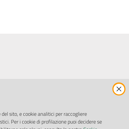
ENTI, IMPRESE E PARTNER
Fatturazione Elettronica
Gare e Appalti
del sito, e cookie analitici per raccogliere
Richiesta Patrocinio
stici. Per i cookie di profilazione puoi decidere se