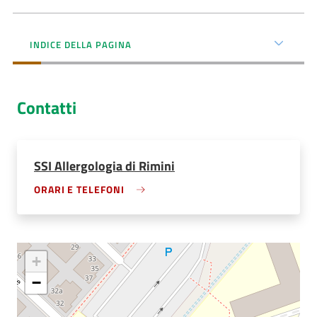
AUSL
Comunica
INDICE DELLA PAGINA
Contatti
Carta
SSI Allergologia di Rimini
dei
Servizi
ORARI E TELEFONI
Dedicato
a...
+
Bandi
−
e
Concorsi