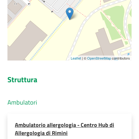
Seguici
su
Leaflet
| ©
OpenStreetMap
contributors
Struttura
Ambulatori
Ambulatorio allergologia - Centro Hub di
Allergologia di Rimini