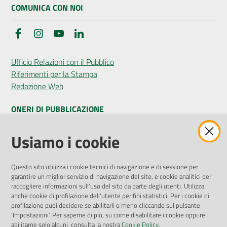
COMUNICA CON NOI
Facebook
Instagram
YouTube
LinkedIn
Ufficio Relazioni con il Pubblico
Riferimenti per la Stampa
Redazione Web
ONERI DI PUBBLICAZIONE
Amministrazione Trasparente
Usiamo i cookie
Pubblicità legale
Albo Pretorio
Questo sito utilizza i cookie tecnici di navigazione e di sessione per
Privacy Policy
garantire un miglior servizio di navigazione del sito, e cookie analitici per
Attuazione Misure PNRR
raccogliere informazioni sull'uso del sito da parte degli utenti. Utilizza
Liste di Attesa
anche cookie di profilazione dell'utente per fini statistici. Per i cookie di
profilazione puoi decidere se abilitarli o meno cliccando sul pulsante
'Impostazioni'. Per saperne di più, su come disabilitare i cookie oppure
ENTI, IMPRESE E PARTNER
abilitarne solo alcuni, consulta la nostra
Cookie Policy
.