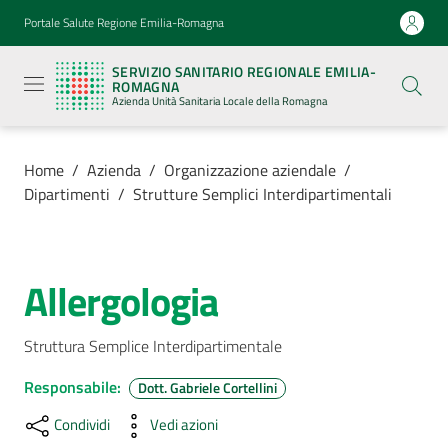
Vai al contenuto
Vai alla navigazione
Vai al footer
Portale Salute Regione Emilia-Romagna
Servizio
Sanitario
SERVIZIO SANITARIO REGIONALE EMILIA-
Regionale
ROMAGNA
Emilia-
Azienda Unità Sanitaria Locale della Romagna
Romagna
Azienda
Unità
Sanitaria
Home
/
Azienda
/
Organizzazione aziendale
/
Locale della
Dipartimenti
/
Strutture Semplici Interdipartimentali
Romagna
Azienda
Allergologia
Salta al contenuto
Menu selezionato
Servizi
Struttura Semplice Interdipartimentale
Luoghi
Responsabile
:
Dott. Gabriele Cortellini
di
Condividi
Vedi azioni
cura