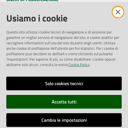
Amministrazione Trasparente
Usiamo i cookie
Pubblicità legale
Albo Pretorio
Questo sito utilizza i cookie tecnici di navigazione e di sessione per
Privacy Policy
garantire un miglior servizio di navigazione del sito, e cookie analitici per
Attuazione Misure PNRR
raccogliere informazioni sull'uso del sito da parte degli utenti. Utilizza
Liste di Attesa
anche cookie di profilazione dell'utente per fini statistici. Per i cookie di
profilazione puoi decidere se abilitarli o meno cliccando sul pulsante
'Impostazioni'. Per saperne di più, su come disabilitare i cookie oppure
ENTI, IMPRESE E PARTNER
abilitarne solo alcuni, consulta la nostra
Cookie Policy
.
Fatturazione Elettronica
Gare e Appalti
Solo cookies tecnici
Richiesta Patrocinio
Accetta tutti
Dichiarazione di Accessibilità
Cambia le impostazioni