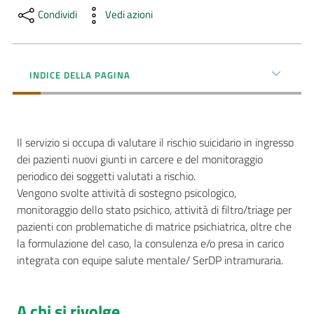
Condividi
Vedi azioni
AUSL
Comunica
INDICE DELLA PAGINA
Il servizio si occupa di valutare il rischio suicidario in ingresso
Carta
dei pazienti nuovi giunti in carcere e del monitoraggio
dei
periodico dei soggetti valutati a rischio.
Servizi
Vengono svolte attività di sostegno psicologico,
monitoraggio dello stato psichico, attività di filtro/triage per
Dedicato
pazienti con problematiche di matrice psichiatrica, oltre che
a...
la formulazione del caso, la consulenza e/o presa in carico
integrata con equipe salute mentale/ SerDP intramuraria.
Bandi
e
A chi si rivolge
Concorsi