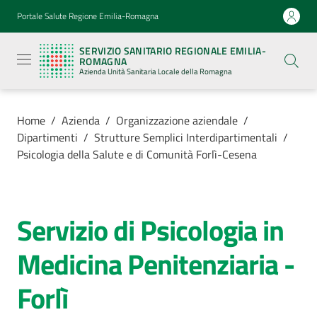
Vai al contenuto
Vai alla navigazione
Vai al footer
Portale Salute Regione Emilia-Romagna
Servizio
Sanitario
SERVIZIO SANITARIO REGIONALE EMILIA-
Regionale
ROMAGNA
Emilia-
Azienda Unità Sanitaria Locale della Romagna
Romagna
Azienda
Unità
Sanitaria
Home
/
Azienda
/
Organizzazione aziendale
/
Locale della
Dipartimenti
/
Strutture Semplici Interdipartimentali
/
Romagna
Psicologia della Salute e di Comunità Forlì-Cesena
Azienda
Menu selezionato
Servizio di Psicologia in
Salta al contenuto
Servizi
Medicina Penitenziaria -
Menu selezionato
Luoghi
Forlì
di
cura