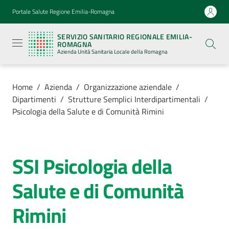
Vai al contenuto
Vai alla navigazione
Vai al footer
Portale Salute Regione Emilia-Romagna
Servizio
Sanitario
SERVIZIO SANITARIO REGIONALE EMILIA-
Regionale
ROMAGNA
Emilia-
Azienda Unità Sanitaria Locale della Romagna
Romagna
Azienda
Unità
Sanitaria
Home
/
Azienda
/
Organizzazione aziendale
/
Locale della
Dipartimenti
/
Strutture Semplici Interdipartimentali
/
Romagna
Psicologia della Salute e di Comunità Rimini
Azienda
Menu selezionato
SSI Psicologia della
Salta al contenuto
Servizi
Salute e di Comunità
Luoghi
Rimini
di
cura