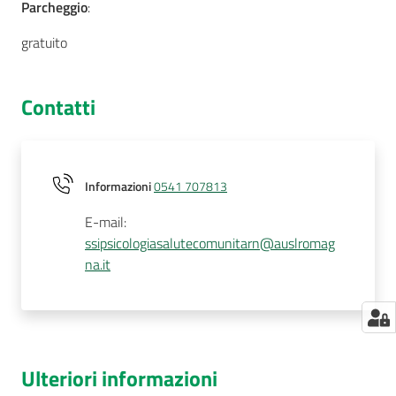
Parcheggio
:
gratuito
Contatti
Informazioni
0541 707813
E-mail
:
ssipsicologiasalutecomunitarn@auslromag
na.it
Ulteriori informazioni