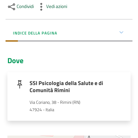
Condividi
Vedi azioni
AUSL
Comunica
INDICE DELLA PAGINA
Dove
Carta
dei
Servizi
SSI Psicologia della Salute e di
Comunità Rimini
Dedicato
Via Coriano, 38 - Rimini (RN)
a...
47924 - Italia
Bandi
e
Concorsi