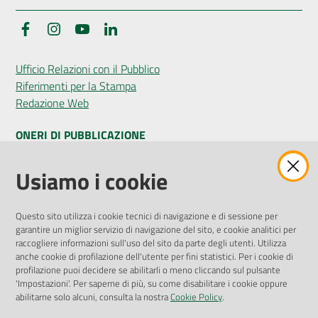
Facebook
Instagram
YouTube
LinkedIn
Ufficio Relazioni con il Pubblico
Riferimenti per la Stampa
Redazione Web
ONERI DI PUBBLICAZIONE
Amministrazione Trasparente
Usiamo i cookie
Pubblicità legale
Albo Pretorio
Questo sito utilizza i cookie tecnici di navigazione e di sessione per
Privacy Policy
garantire un miglior servizio di navigazione del sito, e cookie analitici per
Attuazione Misure PNRR
raccogliere informazioni sull'uso del sito da parte degli utenti. Utilizza
Liste di Attesa
anche cookie di profilazione dell'utente per fini statistici. Per i cookie di
profilazione puoi decidere se abilitarli o meno cliccando sul pulsante
'Impostazioni'. Per saperne di più, su come disabilitare i cookie oppure
ENTI, IMPRESE E PARTNER
abilitarne solo alcuni, consulta la nostra
Cookie Policy
.