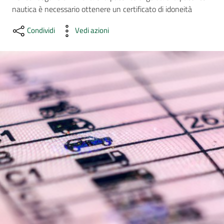
nautica è necessario ottenere un certificato di idoneità
AUSL
Condividi
Vedi azioni
Comunica
Carta
dei
Servizi
Dedicato
a...
Bandi
e
Concorsi