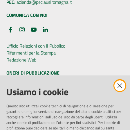
PEC:
azienda@pec.auslromagna.it
COMUNICA CON NOI
Facebook
Instagram
YouTube
LinkedIn
Ufficio Relazioni con il Pubblico
Riferimenti per la Stampa
Redazione Web
ONERI DI PUBBLICAZIONE
Amministrazione Trasparente
Usiamo i cookie
Pubblicità legale
Albo Pretorio
Questo sito utilizza i cookie tecnici di navigazione e di sessione per
Privacy Policy
garantire un miglior servizio di navigazione del sito, e cookie analitici per
Attuazione Misure PNRR
raccogliere informazioni sull'uso del sito da parte degli utenti. Utilizza
Liste di Attesa
anche cookie di profilazione dell'utente per fini statistici. Per i cookie di
profilazione puoi decidere se abilitarli o meno cliccando sul pulsante