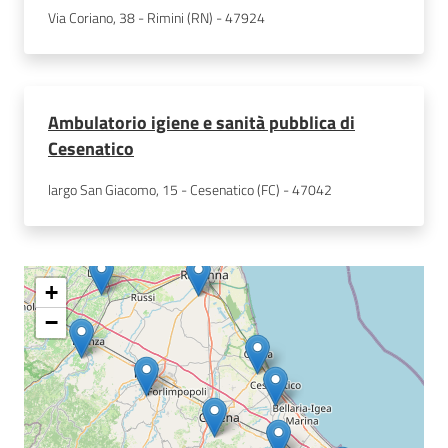
Via Coriano, 38 - Rimini (RN) - 47924
Ambulatorio igiene e sanità pubblica di
Cesenatico
largo San Giacomo, 15 - Cesenatico (FC) - 47042
+
−