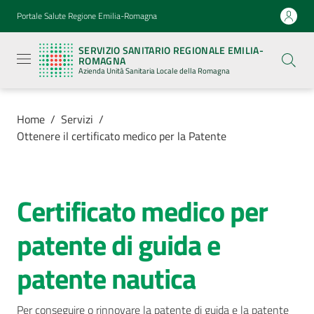
Vai al contenuto
Vai alla navigazione
Vai al footer
Portale Salute Regione Emilia-Romagna
Servizio
Sanitario
SERVIZIO SANITARIO REGIONALE EMILIA-
Regionale
ROMAGNA
Emilia-
Azienda Unità Sanitaria Locale della Romagna
Romagna
Azienda
Unità
Sanitaria
Home
/
Servizi
/
Locale della
Ottenere il certificato medico per la Patente
Romagna
Azienda
Certificato medico per
Salta al contenuto
patente di guida e
Servizi
Menu selezionato
patente nautica
Luoghi
di
cura
Per conseguire o rinnovare la patente di guida e la patente 