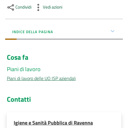
Condividi
Vedi azioni
AUSL
Comunica
INDICE DELLA PAGINA
Cosa fa
Carta
Piani di lavoro
dei
Servizi
Piani di lavoro delle UO ISP aziendali
Dedicato
Contatti
a...
Bandi
e
Igiene e Sanità Pubblica di Ravenna
Concorsi