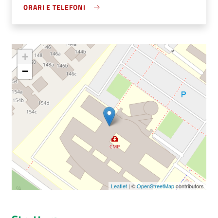
ORARI E TELEFONI
Seguici
su
+
−
Leaflet
| ©
OpenStreetMap
contributors