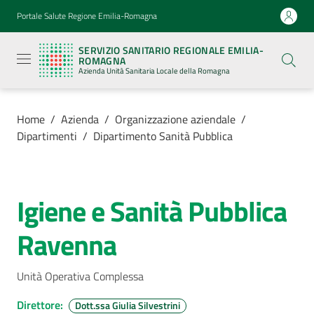
Vai al contenuto
Vai alla navigazione
Vai al footer
Portale Salute Regione Emilia-Romagna
Servizio
Sanitario
SERVIZIO SANITARIO REGIONALE EMILIA-
Regionale
ROMAGNA
Emilia-
Azienda Unità Sanitaria Locale della Romagna
Romagna
Azienda
Unità
Sanitaria
Home
/
Azienda
/
Organizzazione aziendale
/
Locale della
Dipartimenti
/
Dipartimento Sanità Pubblica
Romagna
Azienda
Igiene e Sanità Pubblica
Salta al contenuto
Menu selezionato
Ravenna
Servizi
Luoghi
Unità Operativa Complessa
di
cura
Direttore
:
Dott.ssa Giulia Silvestrini