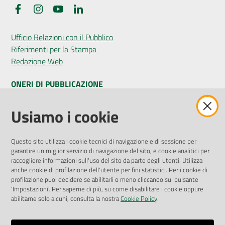
Facebook
Instagram
YouTube
LinkedIn
Ufficio Relazioni con il Pubblico
Riferimenti per la Stampa
Redazione Web
ONERI DI PUBBLICAZIONE
Amministrazione Trasparente
Usiamo i cookie
Pubblicità legale
Albo Pretorio
Questo sito utilizza i cookie tecnici di navigazione e di sessione per
Privacy Policy
garantire un miglior servizio di navigazione del sito, e cookie analitici per
Attuazione Misure PNRR
raccogliere informazioni sull'uso del sito da parte degli utenti. Utilizza
Liste di Attesa
anche cookie di profilazione dell'utente per fini statistici. Per i cookie di
profilazione puoi decidere se abilitarli o meno cliccando sul pulsante
'Impostazioni'. Per saperne di più, su come disabilitare i cookie oppure
ENTI, IMPRESE E PARTNER
abilitarne solo alcuni, consulta la nostra
Cookie Policy
.
Fatturazione Elettronica