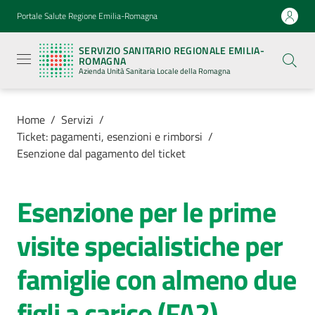
Vai al contenuto
Vai alla navigazione
Vai al footer
Portale Salute Regione Emilia-Romagna
Servizio
Sanitario
SERVIZIO SANITARIO REGIONALE EMILIA-
Regionale
ROMAGNA
Emilia-
Azienda Unità Sanitaria Locale della Romagna
Romagna
Azienda
Unità
Sanitaria
Home
/
Servizi
/
Locale della
Ticket: pagamenti, esenzioni e rimborsi
/
Romagna
Esenzione dal pagamento del ticket
Azienda
Esenzione per le prime
visite specialistiche per
Servizi
Menu selezionato
famiglie con almeno due
Luoghi
di
figli a carico (FA2)
cura