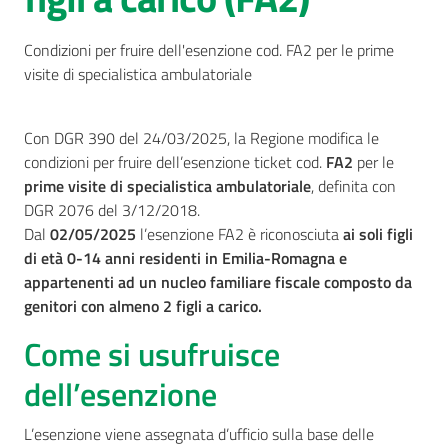
AUSL
Condizioni per fruire dell'esenzione cod. FA2 per le prime
Comunica
visite di specialistica ambulatoriale
Con DGR 390 del 24/03/2025, la Regione modifica le
condizioni per fruire dell’esenzione ticket cod.
FA2
per le
prime visite di specialistica ambulatoriale
, definita con
DGR 2076 del 3/12/2018.
Carta
Dal
02/05/2025
l’esenzione FA2 è riconosciuta
ai soli figli
dei
di età 0-14 anni residenti in Emilia-Romagna e
Servizi
appartenenti ad un nucleo familiare fiscale composto da
genitori con almeno 2 figli a carico.
Dedicato
Come si usufruisce
a...
dell’esenzione
Bandi
e
L’esenzione viene assegnata d’ufficio sulla base delle
Concorsi