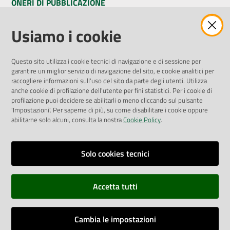
ONERI DI PUBBLICAZIONE
Amministrazione Trasparente
Usiamo i cookie
Pubblicità legale
Albo Pretorio
Questo sito utilizza i cookie tecnici di navigazione e di sessione per
Privacy Policy
garantire un miglior servizio di navigazione del sito, e cookie analitici per
Attuazione Misure PNRR
raccogliere informazioni sull'uso del sito da parte degli utenti. Utilizza
Liste di Attesa
anche cookie di profilazione dell'utente per fini statistici. Per i cookie di
profilazione puoi decidere se abilitarli o meno cliccando sul pulsante
'Impostazioni'. Per saperne di più, su come disabilitare i cookie oppure
ENTI, IMPRESE E PARTNER
abilitarne solo alcuni, consulta la nostra
Cookie Policy
.
Fatturazione Elettronica
Gare e Appalti
Solo cookies tecnici
Richiesta Patrocinio
Accetta tutti
Dichiarazione di Accessibilità
Cambia le impostazioni