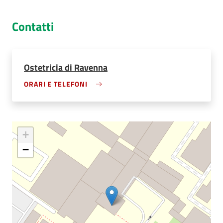
Contatti
Ostetricia di Ravenna
ORARI E TELEFONI
+
−