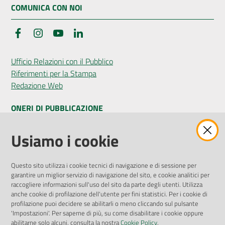
COMUNICA CON NOI
Facebook
Instagram
YouTube
LinkedIn
Ufficio Relazioni con il Pubblico
Riferimenti per la Stampa
Redazione Web
ONERI DI PUBBLICAZIONE
Amministrazione Trasparente
Usiamo i cookie
Pubblicità legale
Albo Pretorio
Questo sito utilizza i cookie tecnici di navigazione e di sessione per
Privacy Policy
garantire un miglior servizio di navigazione del sito, e cookie analitici per
Attuazione Misure PNRR
raccogliere informazioni sull'uso del sito da parte degli utenti. Utilizza
Liste di Attesa
anche cookie di profilazione dell'utente per fini statistici. Per i cookie di
profilazione puoi decidere se abilitarli o meno cliccando sul pulsante
'Impostazioni'. Per saperne di più, su come disabilitare i cookie oppure
ENTI, IMPRESE E PARTNER
abilitarne solo alcuni, consulta la nostra
Cookie Policy
.