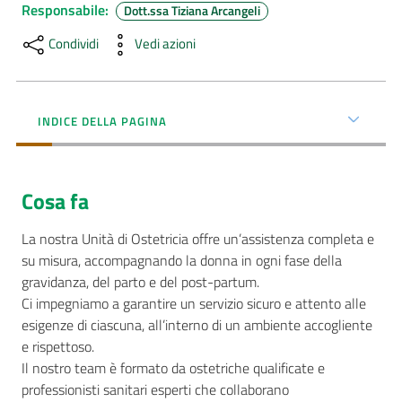
Menu selezionato
Responsabile
:
Dott.ssa Tiziana Arcangeli
AUSL
Condividi
Vedi azioni
Comunica
INDICE DELLA PAGINA
Carta
Cosa fa
dei
Servizi
La nostra Unità di Ostetricia offre un’assistenza completa e
su misura, accompagnando la donna in ogni fase della
gravidanza, del parto e del post-partum.
Dedicato
Ci impegniamo a garantire un servizio sicuro e attento alle
a...
esigenze di ciascuna, all’interno di un ambiente accogliente
e rispettoso.
Bandi
Il nostro team è formato da ostetriche qualificate e
e
professionisti sanitari esperti che collaborano
Concorsi