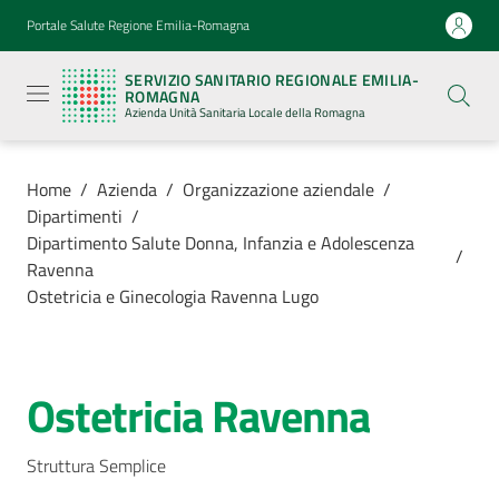
Vai al contenuto
Vai alla navigazione
Vai al footer
Portale Salute Regione Emilia-Romagna
Servizio
Sanitario
SERVIZIO SANITARIO REGIONALE EMILIA-
Regionale
ROMAGNA
Emilia-
Azienda Unità Sanitaria Locale della Romagna
Romagna
Azienda
Unità
Sanitaria
Home
/
Azienda
/
Organizzazione aziendale
/
Locale della
Dipartimenti
/
Romagna
Dipartimento Salute Donna, Infanzia e Adolescenza
/
Ravenna
Ostetricia e Ginecologia Ravenna Lugo
Azienda
Menu selezionato
Servizi
Ostetricia Ravenna
Salta al contenuto
Luoghi
di
Struttura Semplice
cura