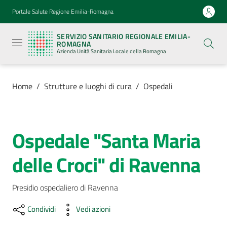
Vai al contenuto
Vai alla navigazione
Vai al footer
Portale Salute Regione Emilia-Romagna
Servizio
Sanitario
SERVIZIO SANITARIO REGIONALE EMILIA-
Regionale
ROMAGNA
Emilia-
Azienda Unità Sanitaria Locale della Romagna
Romagna
Azienda
Unità
Sanitaria
Home
/
Strutture e luoghi di cura
/
Ospedali
Locale della
Romagna
Ospedale "Santa Maria
Salta al contenuto
Azienda
delle Croci" di Ravenna
Servizi
Presidio ospedaliero di Ravenna
Luoghi
di
Condividi
Vedi azioni
cura