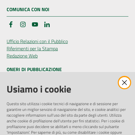
COMUNICA CON NOI
Facebook
Instagram
YouTube
LinkedIn
Ufficio Relazioni con il Pubblico
Riferimenti per la Stampa
Redazione Web
ONERI DI PUBBLICAZIONE
Amministrazione Trasparente
Usiamo i cookie
Pubblicità legale
Albo Pretorio
Questo sito utilizza i cookie tecnici di navigazione e di sessione per
Privacy Policy
garantire un miglior servizio di navigazione del sito, e cookie analitici per
Attuazione Misure PNRR
raccogliere informazioni sull'uso del sito da parte degli utenti. Utilizza
Liste di Attesa
anche cookie di profilazione dell'utente per fini statistici. Per i cookie di
profilazione puoi decidere se abilitarli o meno cliccando sul pulsante
'Impostazioni'. Per saperne di più, su come disabilitare i cookie oppure
ENTI, IMPRESE E PARTNER