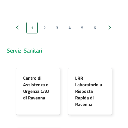
1
2
3
4
5
6
Pagina precedente
Pagina suc
Servizi Sanitari
Centro di
LRR
Assistenza e
Laboratorio a
Urgenza CAU
Risposta
di Ravenna
Rapida di
Ravenna