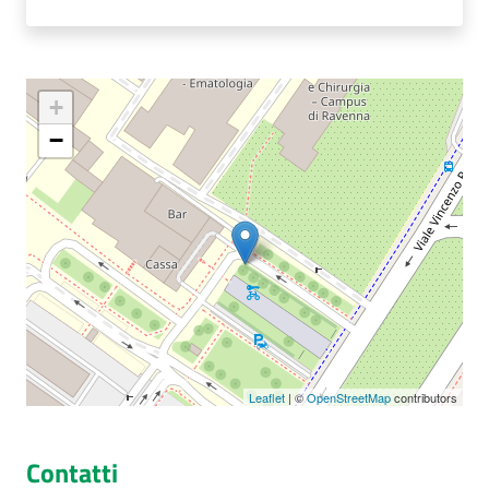
+
−
Leaflet
| ©
OpenStreetMap
contributors
Contatti