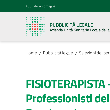
Vai al contenuto
Vai alla navigazione
Vai al footer
AUSL della Romagna
PUBBLICITÀ LEGALE
Azienda Unità Sanitaria Locale del
Home
Pubblicità legale
Selezioni del pe
/
/
Salta al contenuto
FISIOTERAPISTA -
Professionisti del