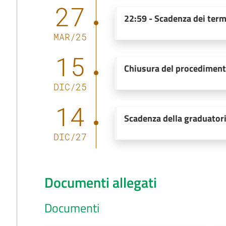
27
22:59
-
Scadenza dei term
MAR
/
25
15
Chiusura del procedimen
DIC
/
25
14
Scadenza della graduator
DIC
/
27
Documenti allegati
Documenti