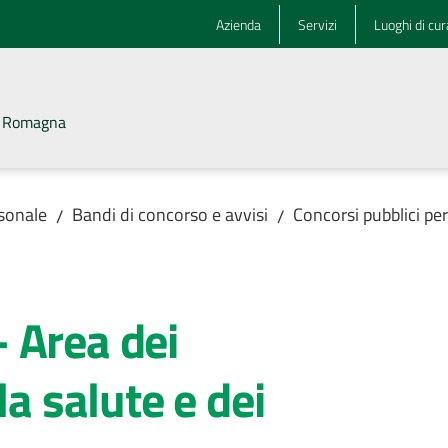
Azienda
Servizi
Luoghi di cur
la Romagna
rsonale
Bandi di concorso e avvisi
Concorsi pubblici pe
/
/
 Area dei
la salute e dei