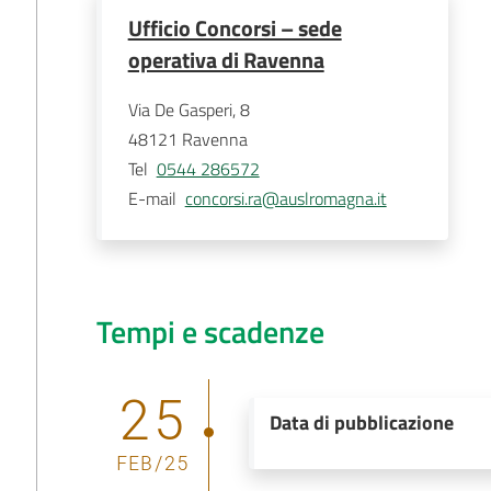
Ufficio Concorsi – sede
operativa di Ravenna
Via De Gasperi, 8
48121
Ravenna
Tel
0544 286572
E-mail
concorsi.ra@auslromagna.it
Tempi e scadenze
25
Data di pubblicazione
FEB
/
25