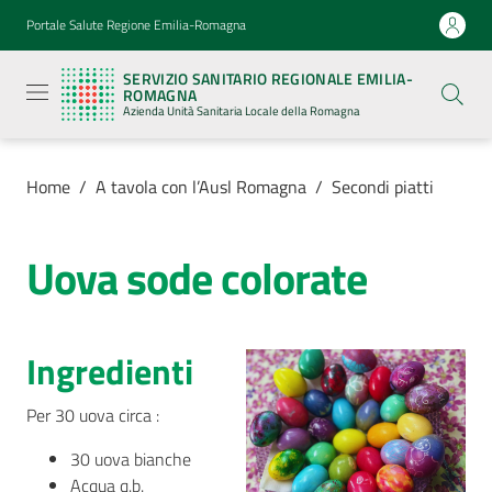
Vai al contenuto
Vai alla navigazione
Vai al footer
Portale Salute Regione Emilia-Romagna
Servizio
Sanitario
SERVIZIO SANITARIO REGIONALE EMILIA-
Regionale
ROMAGNA
Emilia-
Azienda Unità Sanitaria Locale della Romagna
Romagna
Azienda
Unità
Sanitaria
Home
/
A tavola con l’Ausl Romagna
/
Secondi piatti
Locale della
Romagna
Uova sode colorate
Azienda
Ingredienti
Servizi
Per 30 uova circa :
Luoghi
di
30 uova bianche
cura
Acqua q.b.