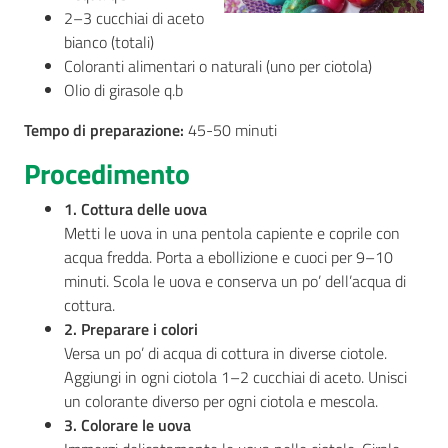
2–3 cucchiai di aceto
AUSL
bianco (totali)
Comunica
Coloranti alimentari o naturali (uno per ciotola)
Olio di girasole q.b
Tempo di preparazione:
45-50 minuti
Procedimento
1. Cottura delle uova
Carta
Metti le uova in una pentola capiente e coprile con
dei
acqua fredda. Porta a ebollizione e cuoci per 9–10
Servizi
minuti. Scola le uova e conserva un po’ dell’acqua di
cottura.
Dedicato
2. Preparare i colori
a...
Versa un po’ di acqua di cottura in diverse ciotole.
Aggiungi in ogni ciotola 1–2 cucchiai di aceto. Unisci
Bandi
un colorante diverso per ogni ciotola e mescola.
e
3. Colorare le uova
Concorsi