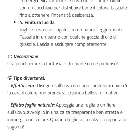
Immergi delicatamente le uova nelle ciotole. Girale
con un cucchiaio per distribuire bene il colore. Lasciale
fino a ottenere l’intensità desiderata.
4. Finitura lucida
Seguici
Togli le uova e asciugale con un panno leggermente.
su
Passale in un panno con qualche goccia di olio di
girasole. Lasciale asciugare completamente.
🎨
Decorazione
Ora puoi liberare la fantasia e decorarle come preferisci!
💡 Tips divertenti:
-
Effetto cera
:
Disegna sull’uovo con una candelina: dove c’è
la cera il colore non prenderà, creando bellissimi motivi.
-
Effetto foglia naturale:
Appoggia una foglia o un fiore
sull’uovo, avvolgilo in una calza trasparente ben stretta e
immergilo nel colore. Quando toglierai la calza, comparirà la
sagoma!