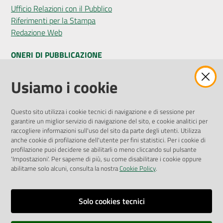
Ufficio Relazioni con il Pubblico
Riferimenti per la Stampa
Redazione Web
ONERI DI PUBBLICAZIONE
Amministrazione Trasparente
Usiamo i cookie
Pubblicità legale
Albo Pretorio
Questo sito utilizza i cookie tecnici di navigazione e di sessione per
Privacy Policy
garantire un miglior servizio di navigazione del sito, e cookie analitici per
Attuazione Misure PNRR
raccogliere informazioni sull'uso del sito da parte degli utenti. Utilizza
Liste di Attesa
anche cookie di profilazione dell'utente per fini statistici. Per i cookie di
profilazione puoi decidere se abilitarli o meno cliccando sul pulsante
'Impostazioni'. Per saperne di più, su come disabilitare i cookie oppure
ENTI, IMPRESE E PARTNER
abilitarne solo alcuni, consulta la nostra
Cookie Policy
.
Fatturazione Elettronica
Gare e Appalti
Solo cookies tecnici
Richiesta Patrocinio